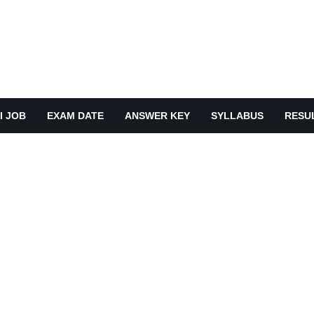
I JOB
EXAM DATE
ANSWER KEY
SYLLABUS
RESU
N PDF