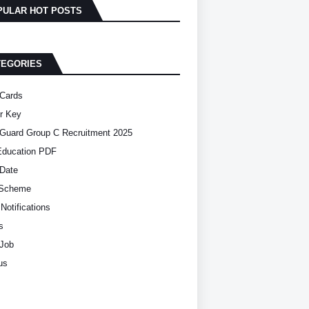
PULAR HOT POSTS
TEGORIES
 Cards
r Key
Guard Group C Recruitment 2025
Education PDF
Date
 Scheme
 Notifications
s
 Job
us